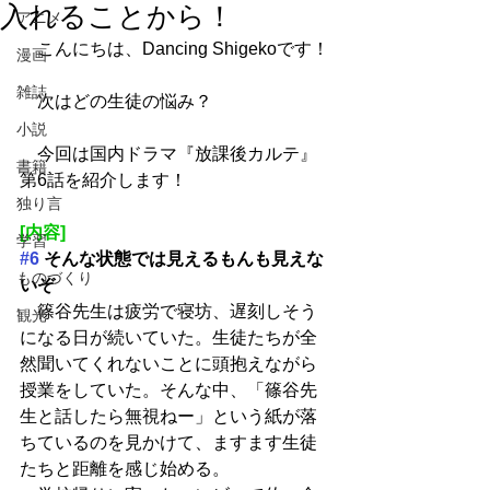
入れることから！
アニメ
　こんにちは、Dancing Shigekoです！
漫画
雑誌
　次はどの生徒の悩み？
小説
　今回は国内ドラマ『放課後カルテ』
書籍
第6話を紹介します！
独り言
[内容]
学習
#6
 そんな状態では見えるもんも見えな
ものづくり
いぞ
　篠谷先生は疲労で寝坊、遅刻しそう
観光
になる日が続いていた。生徒たちが全
然聞いてくれないことに頭抱えながら
授業をしていた。そんな中、「篠谷先
生と話したら無視ねー」という紙が落
ちているのを見かけて、ますます生徒
たちと距離を感じ始める。