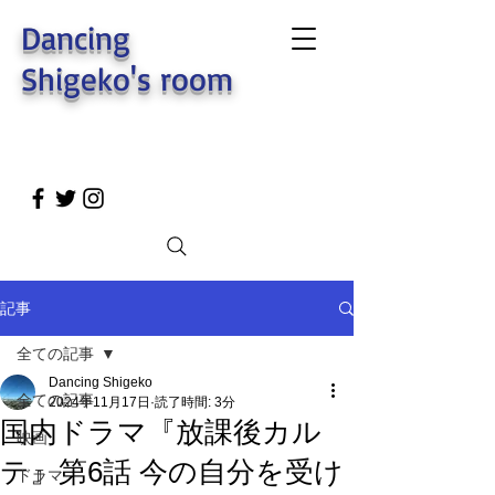
Dancing
Shigeko's room
記事
全ての記事
Dancing Shigeko
全ての記事
2024年11月17日
読了時間: 3分
国内ドラマ『放課後カル
映画
テ』第6話 今の自分を受け
ドラマ