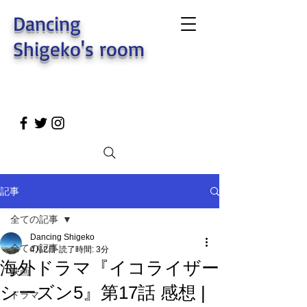
Dancing
Shigeko's room
記事
全ての記事
Dancing Shigeko
全ての記事
4月2日
読了時間: 3分
海外ドラマ『イコライザー
映画
シーズン5』第17話 感想 |
ドラマ