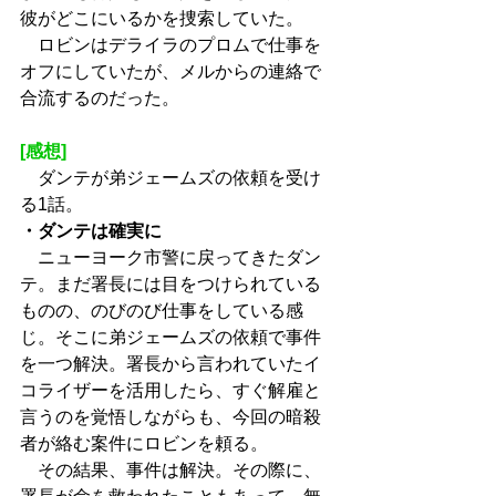
彼がどこにいるかを捜索していた。
　ロビンはデライラのプロムで仕事を
オフにしていたが、メルからの連絡で
合流するのだった。
[感想]
　ダンテが弟ジェームズの依頼を受け
る1話。
・ダンテは確実に
　ニューヨーク市警に戻ってきたダン
テ。まだ署長には目をつけられている
ものの、のびのび仕事をしている感
じ。そこに弟ジェームズの依頼で事件
を一つ解決。署長から言われていたイ
コライザーを活用したら、すぐ解雇と
言うのを覚悟しながらも、今回の暗殺
者が絡む案件にロビンを頼る。
　その結果、事件は解決。その際に、