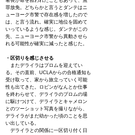
署長が命を救われたこともあって、無
罪放免。どちらかと言うとダンテはニ
ューヨーク市警で存在感を増したので
は、と言う流れ。確実に地位を固めて
いっているような感じ。ダンテがこの
先、ニューヨーク市警から異動させら
れる可能性が確実に減ったと感じた。
・区切りを感じさせる
　またデライラはプロムを迎えてい
る。その直前、UCLAからの合格通知も
受け取って、家から旅立っていく可能
性も出てきた。ロビンがなんとか仕事
を終わらせて、デライラのプロムの場
に駆けつけて、デライラとキャメロン
とのツーショット写真を撮りながら、
デライラがまだ幼かった頃のことを思
い出している。
　デライラとの関係に一区切り付く日