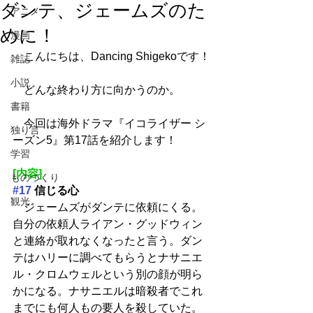
ダンテ、ジェームズのた
アニメ
めに！
漫画
　こんにちは、Dancing Shigekoです！
雑誌
小説
　どんな終わり方に向かうのか。
書籍
　今回は海外ドラマ『イコライザー シ
独り言
ーズン5』第17話を紹介します！
学習
[内容]
ものづくり
#17
 信じる心
観光
　ジェームズがダンテに依頼にくる。
自分の依頼人ライアン・グッドウィン
と連絡が取れなくなったと言う。ダン
テはハリーに調べてもらうとナサニエ
ル・クロムウェルという別の顔が明ら
かになる。ナサニエルは暗殺者でこれ
までにも何人もの要人を殺していた。