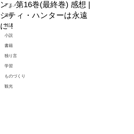
ン』第16巻(最終巻) 感想 |
アニメ
シティ・ハンターは永遠
漫画
に！
雑誌
小説
書籍
独り言
学習
ものづくり
観光