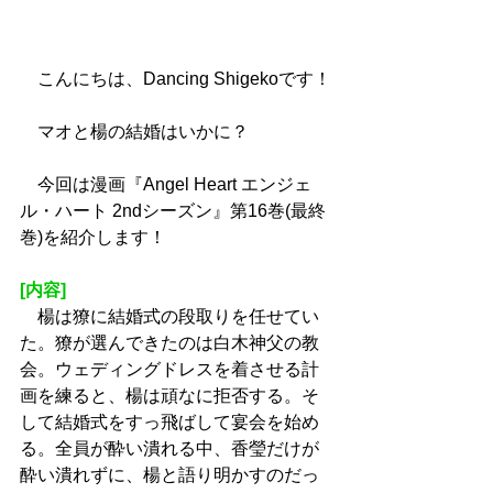
　こんにちは、Dancing Shigekoです！
　マオと楊の結婚はいかに？
　今回は漫画『Angel Heart エンジェ
ル・ハート 2ndシーズン』第16巻(最終
巻)を紹介します！
[内容]
　楊は獠に結婚式の段取りを任せてい
た。獠が選んできたのは白木神父の教
会。ウェディングドレスを着させる計
画を練ると、楊は頑なに拒否する。そ
して結婚式をすっ飛ばして宴会を始め
る。全員が酔い潰れる中、香瑩だけが
酔い潰れずに、楊と語り明かすのだっ