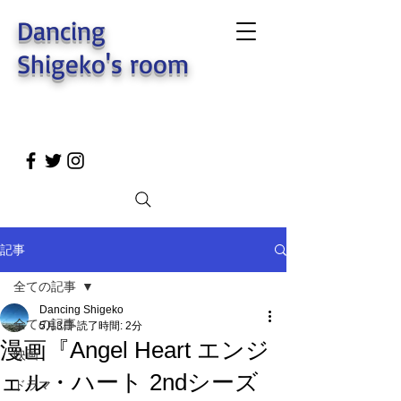
Dancing
Shigeko's room
記事
全ての記事
Dancing Shigeko
全ての記事
5月3日
読了時間: 2分
漫画『Angel Heart エンジ
映画
ェル・ハート 2ndシーズ
ドラマ