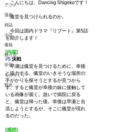
　こんにちは、Dancing Shigekoです！
アニメ
漫画
　儀堂を見つけられるのか。
雑誌
　今回は国内ドラマ『リブート』第5話
小説
を紹介します！
書籍
[内容]
独り言
#5
 決戦
学習
　早瀬は儀堂を見つけるために、幸後
と協力する。儀堂のいきそうな場所の
ものづくり
手がかりを探そうとするが見つから
観光
ず。すると儀堂が幸後の妹に接触して
いる画像が届く。急いで病院に戻る
と、儀堂は帰った後。幸後は早瀬と合
流しようとするが、そこに儀堂が現れ
るのだった。
[感想]