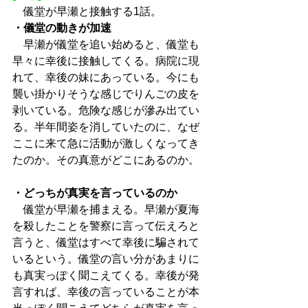
　儀堂が早瀬と接触する1話。
・儀堂の動きが加速
　早瀬が儀堂を追い始めると、儀堂も
早々に幸後に接触してくる。病院に現
れて、幸後の妹にあっている。今にも
襲い掛かりそうな感じでりんごの皮を
剥いている。危険な感じが滲み出てい
る。半年間姿を消していたのに、なぜ
ここに来て急に活動が激しくなってき
たのか。その真意がどこにあるのか。
・どっちが真実を言っているのか
　儀堂が早瀬を捕まえる。早瀬が夏海
を殺したことを警察に言って伝えろと
言うと、儀堂はすべて幸後に騙されて
いるという。儀堂の言い分があまりに
も真実っぽく聞こえてくる。幸後が発
言すれば、幸後の言っていることが本