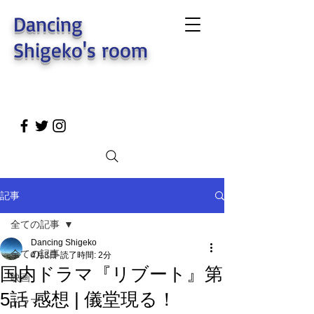
Dancing
Shigeko's room
記事
全ての記事
Dancing Shigeko
全ての記事
4月3日
読了時間: 2分
国内ドラマ『リブート』第
映画
5話 感想 | 儀堂現る！
ドラマ