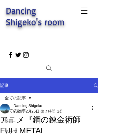
Dancing
Shigeko's room
記事
全ての記事
Dancing Shigeko
全ての記事
2024年2月25日
読了時間: 2分
アニメ『鋼の錬金術師
映画
FULLMETAL
ドラマ