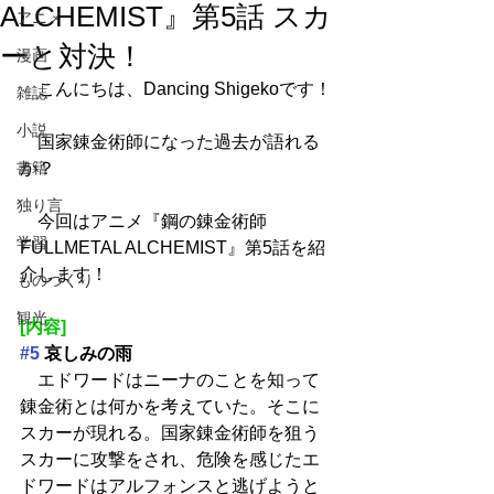
ALCHEMIST』第5話 スカ
アニメ
ーと対決！
漫画
　こんにちは、Dancing Shigekoです！
雑誌
小説
　国家錬金術師になった過去が語れる
書籍
か？
独り言
　今回はアニメ『鋼の錬金術師 
学習
FULLMETAL ALCHEMIST』第5話を紹
介します！
ものづくり
観光
[内容]
#5
 哀しみの雨
　エドワードはニーナのことを知って
錬金術とは何かを考えていた。そこに
スカーが現れる。国家錬金術師を狙う
スカーに攻撃をされ、危険を感じたエ
ドワードはアルフォンスと逃げようと