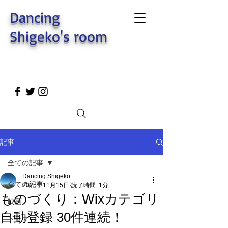
Dancing
Shigeko's room
記事
全ての記事
Dancing Shigeko
全ての記事
2025年11月15日
読了時間: 1分
ものづくり：Wixカテゴリ
映画
自動登録 30件連続！
ドラマ