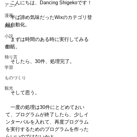
　こんにちは、Dancing Shigekoです！
アニメ
漫画
　半ば諦め気味だったWixのカテゴリ登
録自動化。
雑誌
小説
　まずは時間のある時に実行してみる
書籍
生活。
独り言
　そしたら、30件、処理完了。
学習
ものづくり
観光
　そして思う。
　一度の処理は30件にとどめておい
て、プログラムが終了したら、少しイ
ンターバルを入れて、再度プログラム
を実行するためのプログラムを作った
らいいのではないかと。