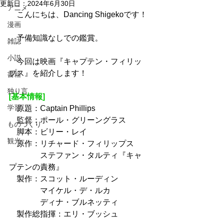
更新日：
2024年6月30日
アニメ
　こんにちは、Dancing Shigekoです！
漫画
　予備知識なしでの鑑賞。
雑誌
小説
　今回は映画『キャプテン・フィリッ
プス』を紹介します！
書籍
独り言
[基本情報]
学習
　原題：Captain Phillips
　監督：ポール・グリーングラス
ものづくり
　脚本：ビリー・レイ
観光
　原作：リチャード・フィリップス
　　　　ステファン・タルティ『キャ
プテンの責務』
　製作：スコット・ルーディン
　　　　マイケル・デ・ルカ
　　　　ディナ・ブルネッティ
　製作総指揮：エリ・ブッシュ