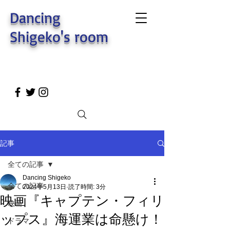
Dancing
Shigeko's room
記事
全ての記事
Dancing Shigeko
全ての記事
2024年5月13日
読了時間: 3分
映画『キャプテン・フィリ
映画
ップス』海運業は命懸け！
ドラマ