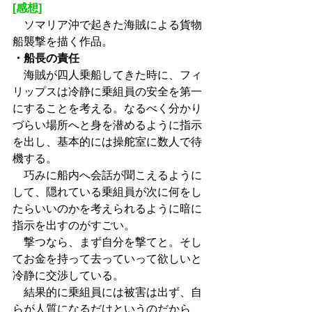
[感想]
　ソマリア沖で起きた海賊による貨物
船襲撃を描く作品。
・船長の責任
　海賊が四人乗船してきた時に、フィ
リップスは冷静に乗組員の安全を第一
にすることを考える。なるべく分かり
づらい場所へと身を潜めるように指示
を出し、基本的には操舵室に数人で待
機する。
　巧みに船内へ会話が聞こえるように
して、隠れている乗組員が次に何をし
たらいいのかを考えられるように暗に
指示を出すのがすごい。
　撃つなら、まず自分を撃てと。そし
てお金を持って去っていって欲しいと
冷静に交渉している。
　結果的に乗組員には被害は出ず、自
らが人質になるだけというのだから、