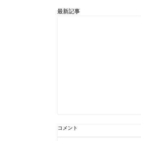
最新記事
独り言：ドローン体験
コメント
こんにちは、Dancing Shigekoで