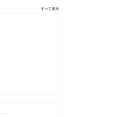
すべて表示
言：夏休みの休息 宮古島