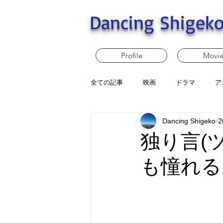
Dancing Shigeko
Profile
Movi
全ての記事
映画
ドラマ
ア
Dancing Shigeko
2
独り言(
も憧れる