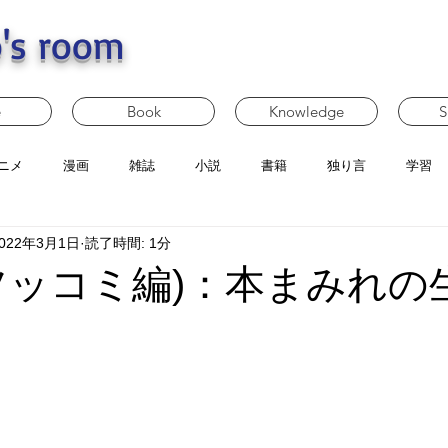
's room
e
Book
Knowledge
S
ニメ
漫画
雑誌
小説
書籍
独り言
学習
022年3月1日
読了時間: 1分
ツッコミ編)：本まみれの