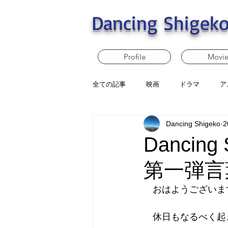
Dancing Shigeko
Profile
Movi
全ての記事
映画
ドラマ
ア
Dancing Shigeko
2
Dancin
第一弾言
　おはようございます、D
　休日もなるべく起