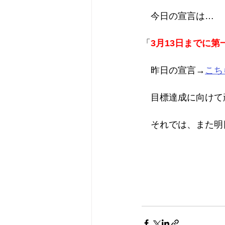
　今日の宣言は…
「
3月13日までに
　昨日の宣言→
こち
　目標達成に向けて
　それでは、また明