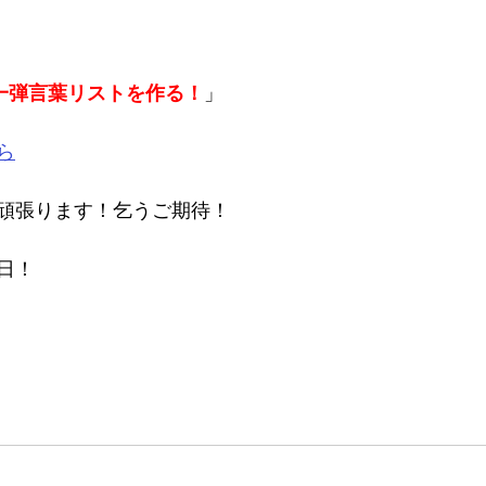
第一弾言葉リストを作る！
」
ら
頑張ります！乞うご期待！  
日！