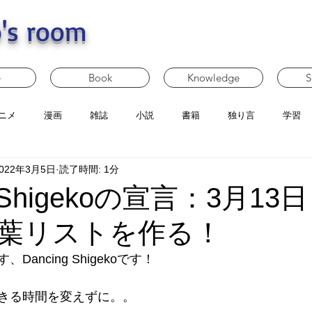
's room
e
Book
Knowledge
S
ニメ
漫画
雑誌
小説
書籍
独り言
学習
022年3月5日
読了時間: 1分
g Shigekoの宣言：3月1
葉リストを作る！
ancing Shigekoです！
きる時間を変えずに。。