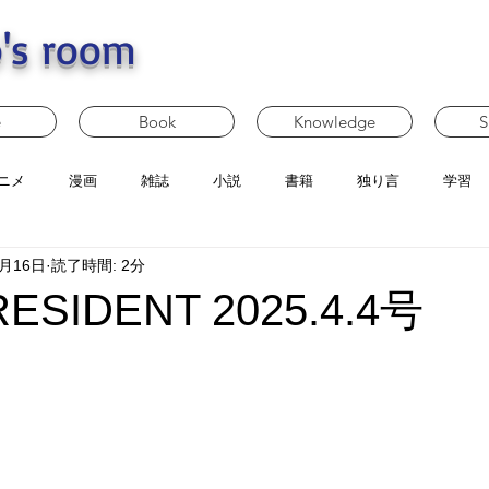
's room
e
Book
Knowledge
S
ニメ
漫画
雑誌
小説
書籍
独り言
学習
4月16日
読了時間: 2分
SIDENT 2025.4.4号