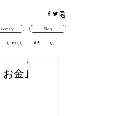
ummary
Blog
ものづくり
観光
｢お金｣