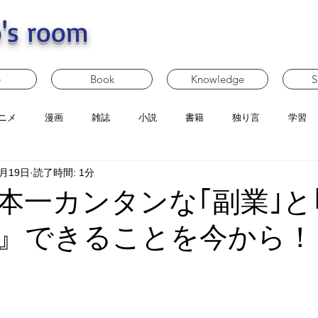
's room
e
Book
Knowledge
S
ニメ
漫画
雑誌
小説
書籍
独り言
学習
3月19日
読了時間: 1分
本一カンタンな｢副業｣と
』できることを今から！