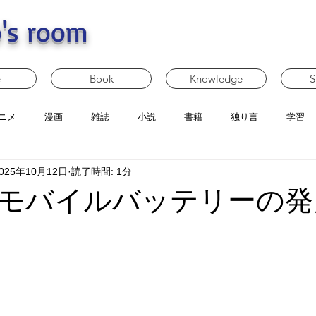
's room
e
Book
Knowledge
S
ニメ
漫画
雑誌
小説
書籍
独り言
学習
025年10月12日
読了時間: 1分
モバイルバッテリーの発