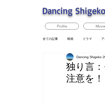
Dancing Shigeko
Profile
Movi
全ての記事
映画
ドラマ
ア
Dancing Shigeko
2
独り言：
注意を！