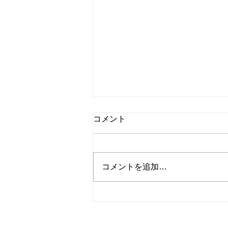
独り言：ドローン体験
コメント
こんにちは、Dancing Shigekoで
す！ ドローンを飛ばすために
申請をしておいた。 そのおか
コメントを追加…
げで結構安心して飛行させてい
る。 いざ飛ばし始めると、も
っといろんな飛ばし方をマスター
したいと思い始める。 100メー
トル以上の高さまで飛ばすと、ま
© 2023
Wix.com
サイト名
を使って作成され