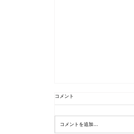
独り言：熱気が消えていくの
コメント
が早いこと
こんにちは、Dancing Shigekoで
す！ ワールドカップが終わっ
コメントを追加…
てから三週間が経とうとしてい