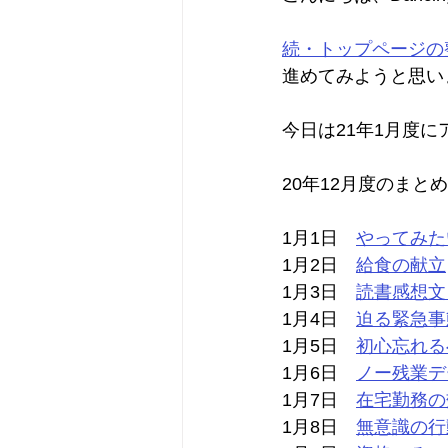
続・トップページの
進めてみようと思い
今日は21年1月度
20年12月度のまと
1月1日　
やってみた
1月2日　
給食の献立
1月3日　
読書感想文
1月4日　
迫る緊急事
1月5日　
初心忘れる
1月6日　
ノー残業デ
1月7日　
在宅勤務の
1月8日　
無意識の行