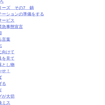
ろ
リーズ　その7　鍋
テーションの準備をする
サービス
緊急事態宣言
却
る言葉
志
に向けて
具を見て
落とし物
かせ！
ば
げる
方
グが大切
換ミス