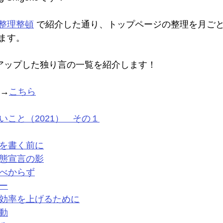
整理整頓
 で紹介した通り、トップページの整理を月ご
ます。
にアップした独り言の一覧を紹介します！
め→
こちら
いこと（2021）　その１
を書く前に
態宣言の影
べからず
ー
効率を上げるために
動