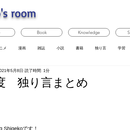
's room
e
Book
Knowledge
S
ニメ
漫画
雑誌
小説
書籍
独り言
学習
021年5月8日
読了時間: 1分
月度 独り言まとめ
 Shigekoです！