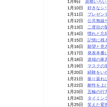
1月9日　
資格いろい
1月10日　
好きなシ
1月11日　
プレゼン
1月12日　
公共無線
1月13日　
二度目の
1月14日　
慣れと忘
1月15日　
記憶に残
1月16日　
願望と意
1月17日　
発表本番
1月18日　
道端の家
1月19日　
マスクの
1月20日　
経験をい
1月21日　
振り返れ
1月22日　
耐性を上
1月23日　
五輪の行
1月24日　
タイミン
1月25日　
笑えた変