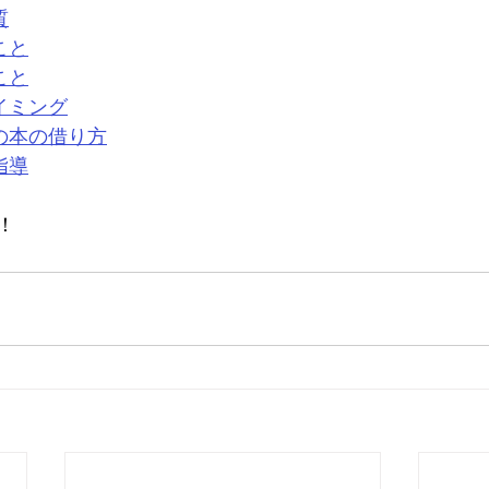
質
こと
こと
イミング
の本の借り方
指導
！