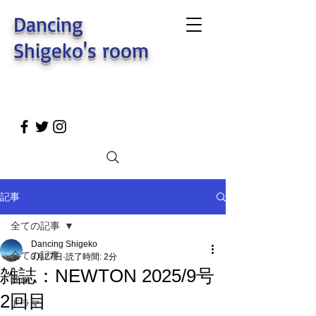
Dancing
Shigeko's room
記事
全ての記事
Dancing Shigeko
全ての記事
3月27日
読了時間: 2分
雑誌：NEWTON 2025/9号
映画
2回目
ドラマ