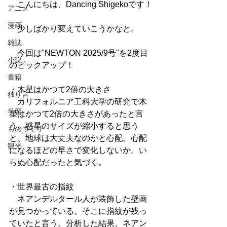
　こんにちは、Dancing Shigekoです！
アニメ
漫画
　少しばかり変えていこうかなと。
雑誌
　今回は"NEWTON 2025/9号"を2度目
小説
のピックアップ！
書籍
・木星はかつて2倍の大きさ
独り言
　カリフォルニア工科大学の研究で木
学習
星はかつて2倍の大きさがあったと言
う。惑星のサイズが縮小すると思う
ものづくり
と、地球は大丈夫なのかと心配。心配
観光
になるほどの早さで変化しないか。い
らぬ心配だったと気づく。
・世界最古の指紋
　ネアンデルタール人が装飾した壁画
が見つかっている。そこに指紋が残っ
ていたと言う。分析した結果、ネアン