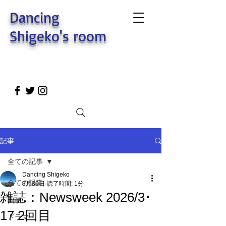
Dancing
Shigeko's room
記事
全ての記事
Dancing Shigeko
全ての記事
3月30日
読了時間: 1分
雑誌：Newsweek 2026/3･
映画
17 2回目
ドラマ