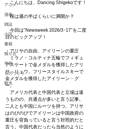
　こんにちは、Dancing Shigekoです！
アニメ
漫画
　桜は週の半ばくらいに満開か？
雑誌
　今回は"Newsweek 2026/3･17"を二度
小説
目のピックアップ！
書籍
・アリサの自由、アイリーンの重圧
独り言
　ミラノ・コルティナ五輪でフィギュ
学習
アスケートで金メダルを獲得したアリ
サ・リュウ。フリースタイルスキーで
ものづくり
金メダルを獲得したアイリーン・グ
観光
ー。
　アメリカ代表と中国代表と立場は違
うものの、共通点が多いと言う記事。
二人とも中国にルーツを持つ。アリサ
はのびのびでアイリーンは中国政府の
重圧を背負っていると言う対照的だと
言う。中国代表だったら当然のように