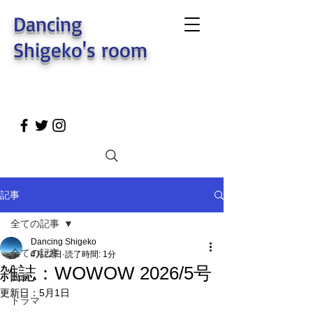
Dancing
Shigeko's room
記事
全ての記事
Dancing Shigeko
全ての記事
4月22日
読了時間: 1分
雑誌：WOWOW 2026/5号
映画
更新日：
5月1日
ドラマ