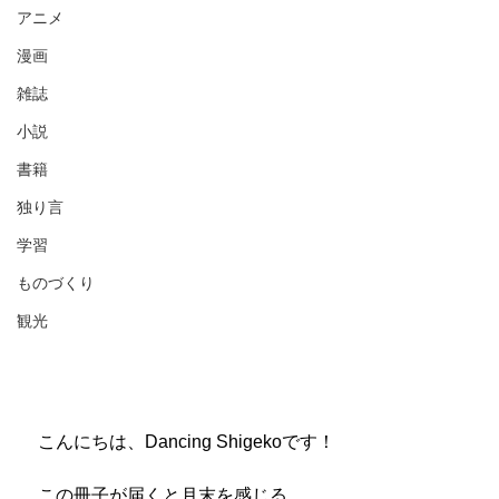
アニメ
漫画
雑誌
小説
書籍
独り言
学習
ものづくり
観光
　こんにちは、Dancing Shigekoです！
　この冊子が届くと月末を感じる。