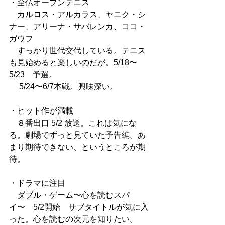
・全仏オープンテニス
　カルロス・アルカラス、ヤニク・シ
ナー、アリーナ・サバレンカ、ココ・
ガウフ
　すっかり世代交代している。テニス
も見始めると楽しいのだが。5/18〜
5/23　予選。
 　5/24〜6/7本戦。興味深い。
・ヒット作が満載
　８番出口 5/2 放送。これは気にな
る。劇場でずっと見ていた予告編。あ
まり期待できない、というところが期
待。
・ドラマに注目
　ダブル・ゲーム〜心を読むスパ
イ〜　5/2開始　サブタイトルが気に入
った。心を読むの次元を知りたい。