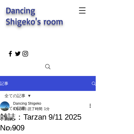
Dancing
Shigeko's room
記事
全ての記事
Dancing Shigeko
全ての記事
5月28日
読了時間: 1分
雑誌：Tarzan 9/11 2025
映画
No.909
ドラマ