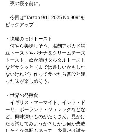
　夜の寝る前に。
　今回は"Tarzan 9/11 2025 No.909"を
ピックアップ！
・快腸のっけトースト
　何やら美味しそう。塩麹アボカド納
豆トーストやバナナ＆クリームチーズ
トースト、ぬか漬けタルタルトースト
などサクッと（までは難しいかもしれ
ないけれど）作って食べたら普段と違
った味が楽しめそう。
・世界の発酵食
　イギリス・マーマイト、インド・ド
ーサ、ポーランド・ジュレックなどな
ど。興味深いものがたくさん。見かけ
たら試してみようか？しかし何か失敗
しそうな気配もあって、少量だけ試せ