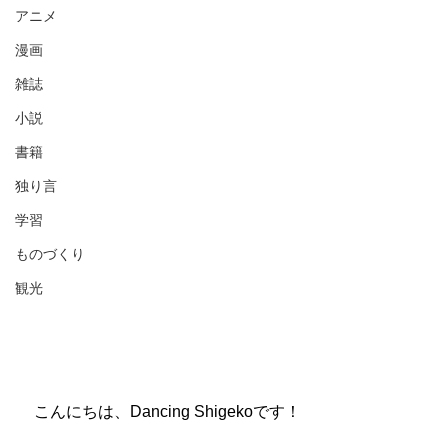
アニメ
漫画
雑誌
小説
書籍
独り言
学習
ものづくり
観光
　こんにちは、Dancing Shigekoです！