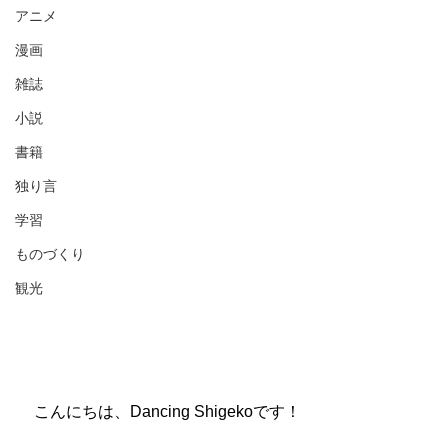
アニメ
漫画
雑誌
小説
書籍
独り言
学習
ものづくり
観光
　こんにちは、Dancing Shigekoです！