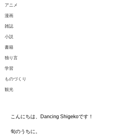
アニメ
漫画
雑誌
小説
書籍
独り言
学習
ものづくり
観光
　こんにちは、Dancing Shigekoです！
　旬のうちに。