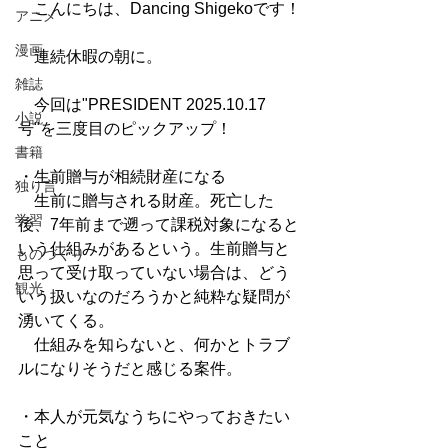
　こんにちは、Dancing Shigekoです！
アニメ
漫画
　連続休暇の朝に。
雑誌
　今回は"PRESIDENT 2025.10.17
小説
号"を三度目のピックアップ！
書籍
・生前贈与が相続財産になる
独り言
　生前に贈与される財産。死亡した
学習
後、7年前まで遡って課税対象になると
いう仕組みがあるという。生前贈与と
ものづくり
思って受け取っていない場合は、どう
観光
いう扱いなのだろうかと純粋な疑問が
湧いてくる。
　仕組みを知らないと、何かとトラブ
ルになりそうだと感じる案件。
・本人が元気なうちにやっておきたい
こと