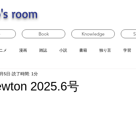
's room
e
Book
Knowledge
S
ニメ
漫画
雑誌
小説
書籍
独り言
学習
1月5日
読了時間: 1分
ton 2025.6号