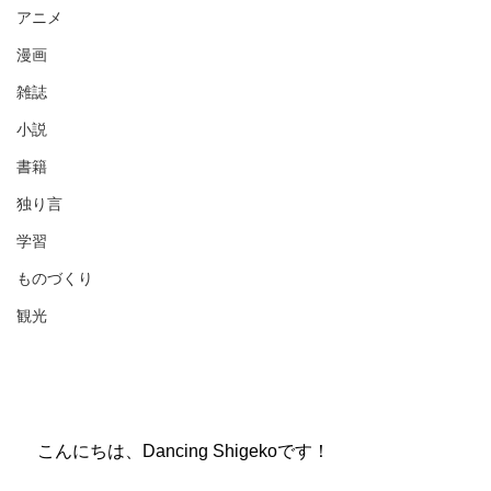
アニメ
漫画
雑誌
小説
書籍
独り言
学習
ものづくり
観光
　こんにちは、Dancing Shigekoです！