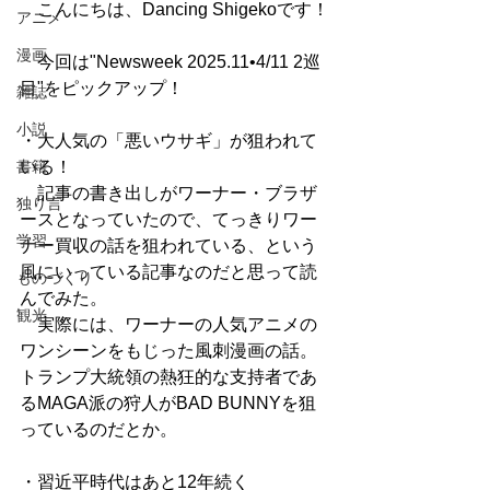
　こんにちは、Dancing Shigekoです！
アニメ
漫画
　今回は"Newsweek 2025.11•4/11 2巡
目"をピックアップ！
雑誌
小説
・大人気の「悪いウサギ」が狙われて
書籍
いる！
　記事の書き出しがワーナー・ブラザ
独り言
ースとなっていたので、てっきりワー
学習
ナー買収の話を狙われている、という
風にいっている記事なのだと思って読
ものづくり
んでみた。
観光
　実際には、ワーナーの人気アニメの
ワンシーンをもじった風刺漫画の話。
トランプ大統領の熱狂的な支持者であ
るMAGA派の狩人がBAD BUNNYを狙
っているのだとか。
・習近平時代はあと12年続く