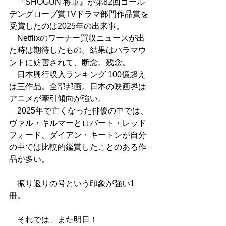
　『SHOGUN 将軍』が第82回ゴール
デングローブ賞TVドラマ部門作品賞を
受賞したのは2025年の出来事。
　Netflixのワーナー買収ニュースが出
た時は期待したもの。結果はパラマウ
ントに妨害されて、断念。残念。
　日本興行収入ランキング 100億超え
は三作品。全部邦画。日本の映画界は
アニメが牽引傾向が強い。
　2025年で亡くなった俳優の中では、
ヴァル・キルマーとロバート・レッド
フォード、ダイアン・キートンが自分
の中では比較的鑑賞したことのある作
品が多い。
　振り返りの号という印象が強い1
冊。　
　それでは、また明日！