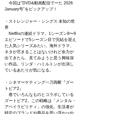
　今回は"DVD&動画配信でーた 2026 
January号"をピックアップ！
・ストレンジャー・シングス 未知の世
界
　Netflixの連続ドラマ。1シーズン8〜9
エピソードで5シーズン目で完結を迎え
た人気シリーズみたい。海外ドラマ、
ネタが尽きることはないけれど余力が
出てきたら、見てみようと思う興味深
い作品。リンダ・ハミルトンが出演し
ているあたりが気になる。
・シネマーケティング一刀両断『ズー
トピア2』
　巷でいろんなものとコラボしている
ズートピア2。この戦略は「メンタル・
アベイラビリティ」の強化。生活者が
特定のブランドや商品を思い浮かべや