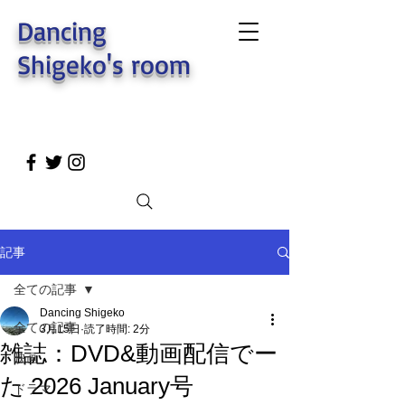
Dancing
Shigeko's room
記事
全ての記事
Dancing Shigeko
全ての記事
3月15日
読了時間: 2分
雑誌：DVD&動画配信でー
映画
た 2026 January号
ドラマ