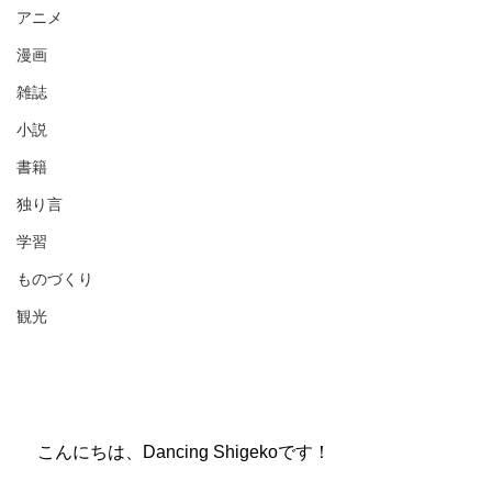
アニメ
漫画
雑誌
小説
書籍
独り言
学習
ものづくり
観光
　こんにちは、Dancing Shigekoです！