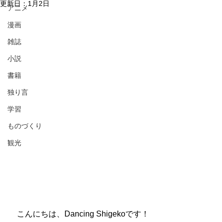
更新日：
1月2日
アニメ
漫画
雑誌
小説
書籍
独り言
学習
ものづくり
観光
　こんにちは、Dancing Shigekoです！