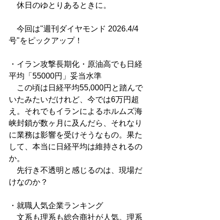
　休日のゆとりあるときに。
　今回は"週刊ダイヤモンド 2026.4/4
号"をピックアップ！
・イラン攻撃長期化・原油高でも日経
平均「55000円」妥当水準
　この頃は日経平均55,000円と踏んで
いたみたいだけれど、今では6万円超
え。それでもイランによるホルムズ海
峡封鎖が数ヶ月に及んだら、それなり
に業務は影響を受けそうなもの。果た
して、本当に日経平均は維持されるの
か。
　先行き不透明と感じるのは、現場だ
けなのか？
・就職人気企業ランキング
　文系も理系も総合商社が人気。理系