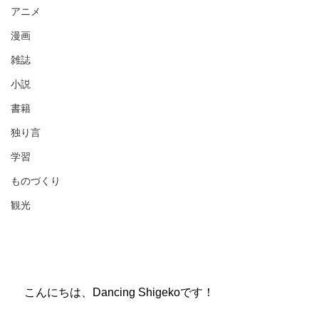
アニメ
漫画
雑誌
小説
書籍
独り言
学習
ものづくり
観光
　こんにちは、Dancing Shigekoです！