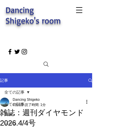
Dancing
Shigeko's room
記事
全ての記事
Dancing Shigeko
全ての記事
5月9日
読了時間: 1分
雑誌：週刊ダイヤモンド
映画
2026.4/4号
ドラマ