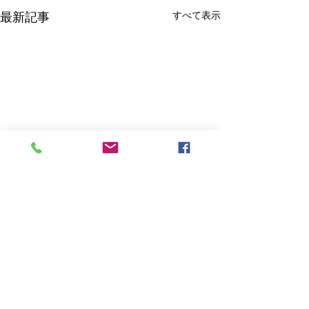
すべて表示
最新記事
雑誌まとめ：週
モンド
こんにちは、Danci
コメント