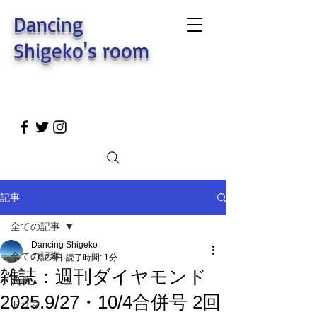
Dancing
Shigeko's room
記事
全ての記事
Dancing Shigeko
全ての記事
2月22日
読了時間: 1分
雑誌：週刊ダイヤモンド
映画
2025.9/27・10/4合併号 2回
ドラマ