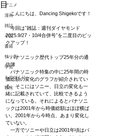
目
アニメ
　こんにちは、Dancing Shigekoです！
漫画
雑誌
　今回は"雑誌：週刊ダイヤモンド 
2025.9/27・10/4合併号"を二度目のピッ
小説
クアップ！
書籍
独り言
・パナソニック歴代トップ25年分の通
信簿
学習
　パナソニック特集の中に25年間の時
ものづくり
価総額の変化のグラフが紹介されてい
る。そこにはソニー、日立の変化も一
観光
緒に記載されていて、比較できるよう
になっている。それによるとパナソニ
ックは2001年から時価総額はほぼ横ば
い。2001年から今時点、あまり変化し
ていない。
　一方でソニーや日立は2001年頃はパ