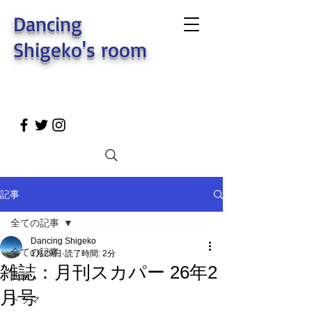
Dancing
Shigeko's room
記事
全ての記事
Dancing Shigeko
全ての記事
1月29日
読了時間: 2分
雑誌：月刊スカパー 26年2
映画
月号
ドラマ