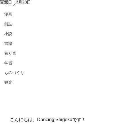
更新日：
3月28日
アニメ
漫画
雑誌
小説
書籍
独り言
学習
ものづくり
観光
　こんにちは、Dancing Shigekoです！