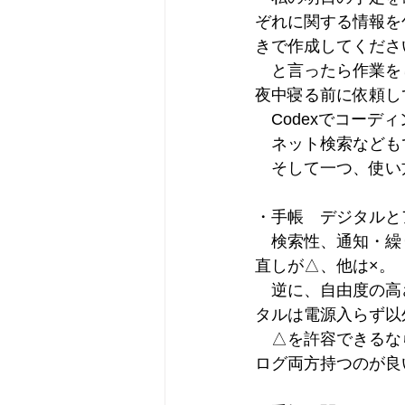
ぞれに関する情報を
きで作成してくださ
　と言ったら作業を
夜中寝る前に依頼し
　Codexでコー
　ネット検索なども
　そして一つ、使い
・手帳　デジタルと
　検索性、通知・繰
直しが△、他は×。
　逆に、自由度の高
タルは電源入らず以
　△を許容できるな
ログ両方持つのが良