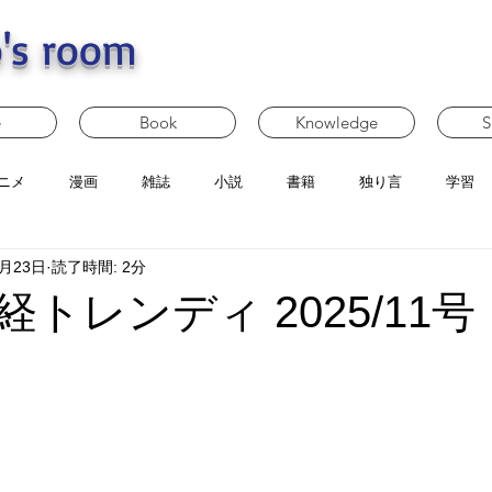
's room
e
Book
Knowledge
S
ニメ
漫画
雑誌
小説
書籍
独り言
学習
4月23日
読了時間: 2分
トレンディ 2025/11号