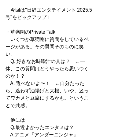
　今回は"日経エンタテイメント 2025.5
号"をピックアップ！
・草彅剛のPrivate Talk
　いくつか草彅剛に質問をしているペ
ージがある。その質問そのものに笑
い。
　Q. 好きなお味噌汁の具は？　←一
体、この質問はどうやったら思いつく
のか！？
　A. 選べないよ〜！　←自分だった
ら、迷わず油揚げと大根、いや、迷っ
てワカメと豆腐にするかも。というこ
とで共感。
　他には
　Q.最近よかったエンタメは？
　A.アニメ『アンダーニンジャ』