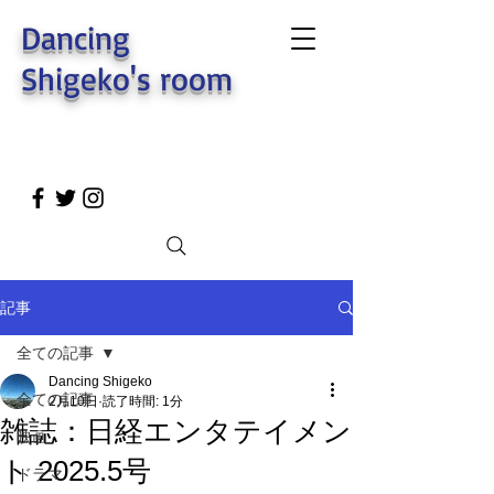
Dancing
Shigeko's room
記事
全ての記事
Dancing Shigeko
全ての記事
2月10日
読了時間: 1分
雑誌：日経エンタテイメン
映画
ト 2025.5号
ドラマ