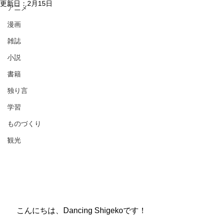
更新日：
2月15日
アニメ
漫画
雑誌
小説
書籍
独り言
学習
ものづくり
観光
　こんにちは、Dancing Shigekoです！