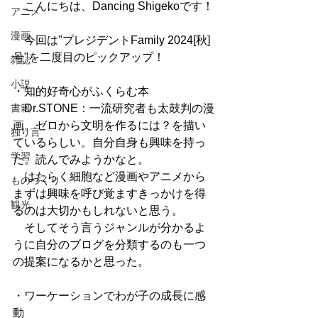
　こんにちは、Dancing Shigekoです！
アニメ
漫画
　今回は"プレジデントFamily 2024[秋]
号"を二度目のピックアップ！
雑誌
小説
・知的好奇心がふくらむ本
書籍
　Dr.STONE：一流研究者も太鼓判の漫
画。ゼロから文明を作るには？を描い
独り言
ているらしい。自分自身も興味を持っ
学習
た。読んでみようかなと。
　はたらく細胞など漫画やアニメから
ものづくり
まずは興味を呼び覚ますきっかけを得
観光
るのは大切かもしれないと思う。
　そしてそう言うジャンルが分かるよ
うに自分のブログを分類するのも一つ
の提案になるかと思った。
・ワーケーションでわが子の成長に感
動