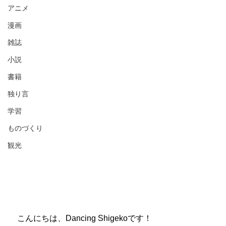
アニメ
漫画
雑誌
小説
書籍
独り言
学習
ものづくり
観光
　こんにちは、Dancing Shigekoです！