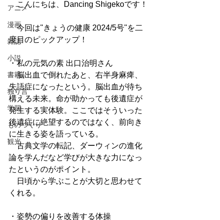
　こんにちは、Dancing Shigekoです！
アニメ
漫画
　今回は"きょうの健康 2024/5号"を二
度目のピックアップ！
雑誌
小説
・私の元気の素 出口治明さん
書籍
　脳出血で倒れたあと、右半身麻痺、
失語症になったという。脳出血が待ち
独り言
構える未来。命が助かっても後遺症が
学習
発生する実体験。ここではそういった
後遺症に絶望するのではなく、前向き
ものづくり
に生きる姿を語っている。
観光
　古典文学の転記、ダーウィンの進化
論を学んだなど学びが大きな力になっ
たというのがポイント。
　日頃から学ぶことが大切と思わせて
くれる。
・姿勢の偏りを改善する体操