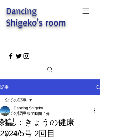
Dancing
Shigeko's room
記事
全ての記事
Dancing Shigeko
全ての記事
1月7日
読了時間: 1分
雑誌：きょうの健康
映画
2024/5号 2回目
ドラマ