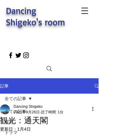
Dancing
Shigeko's room
記事
全ての記事
Dancing Shigeko
全ての記事
2021年9月26日
読了時間: 1分
観光：通天閣
映画
更新日：
1月4日
ドラマ