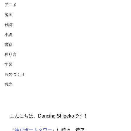
アニメ
漫画
雑誌
小説
書籍
独り言
学習
ものづくり
観光
　こんにちは、Dancing Shigekoです！
　『
神戸ポートタワー
』に続き、昔ア