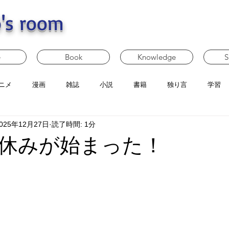
's room
e
Book
Knowledge
S
ニメ
漫画
雑誌
小説
書籍
独り言
学習
025年12月27日
読了時間: 1分
休みが始まった！