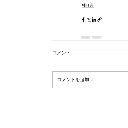
独り言
コメント
コメントを追加…
© 2023
Wix.com
サイト名
を使って作成され
当サイトの内容、テキスト、画像等の無断転載