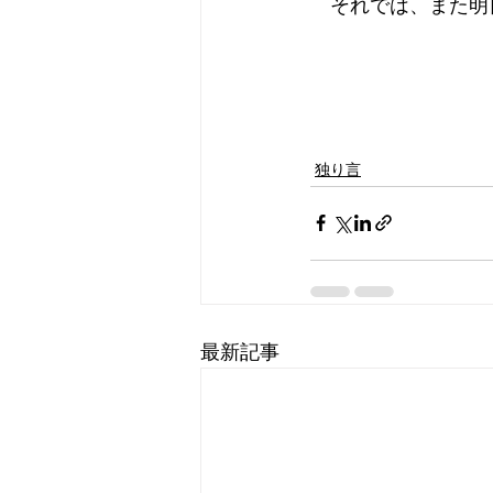
　それでは、また明
独り言
最新記事