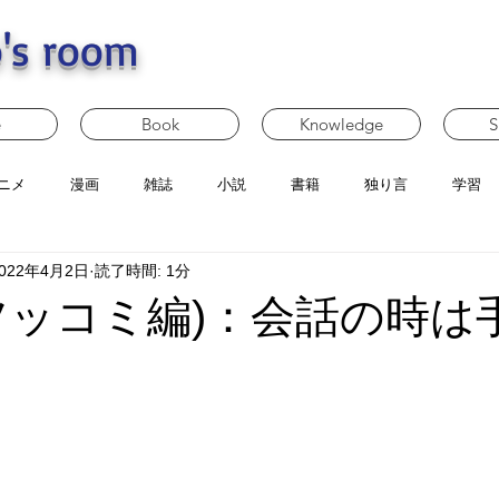
's room
e
Book
Knowledge
S
ニメ
漫画
雑誌
小説
書籍
独り言
学習
022年4月2日
読了時間: 1分
ツッコミ編)：会話の時は