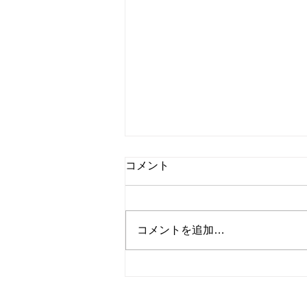
独り言：夏休みもまもなく終
コメント
わり
こんにちは、Dancing Shigekoで
す！ 仕事に行っている時と行
コメントを追加…
っていない時とで、違いがあるも
の。 夏休みのように連続で休
みをとっている時は、どうも普段
の考え方がとまるもの。 考え
を整理しておきたいと思っていた