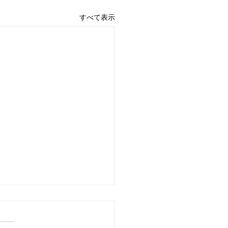
すべて表示
言：ペースを徐々に戻し
く