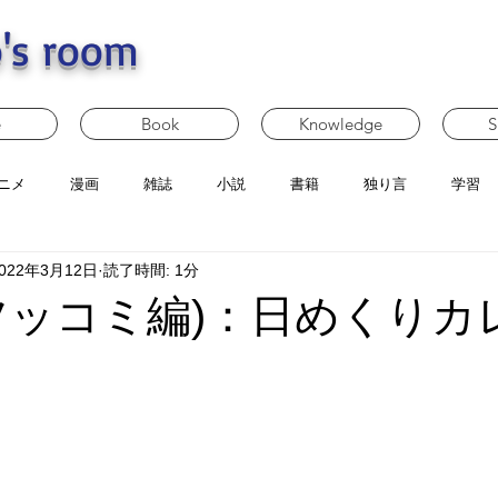
's room
e
Book
Knowledge
S
ニメ
漫画
雑誌
小説
書籍
独り言
学習
022年3月12日
読了時間: 1分
ツッコミ編)：日めくりカ