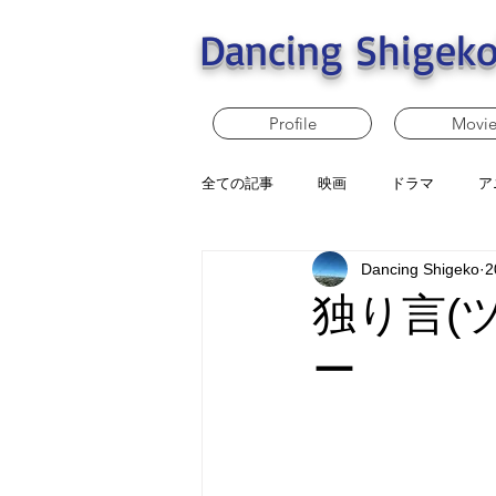
Dancing Shigeko
Profile
Movi
全ての記事
映画
ドラマ
ア
Dancing Shigeko
2
独り言(
ー