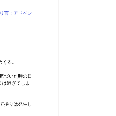
り言：アドベン
めくる。
気づいた時の日
日は過ぎてしま
て捲りは発生し