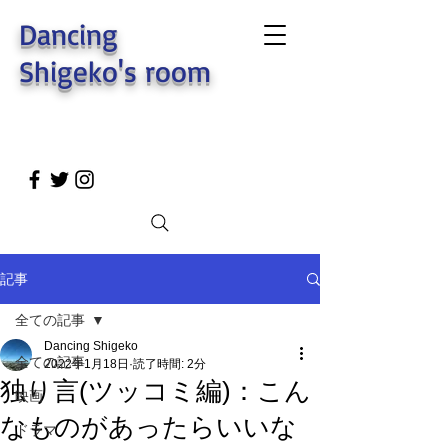
Dancing
Shigeko's room
記事
全ての記事
Dancing Shigeko
全ての記事
2022年1月18日
読了時間: 2分
独り言(ツッコミ編)：こん
映画
なものがあったらいいな
ドラマ