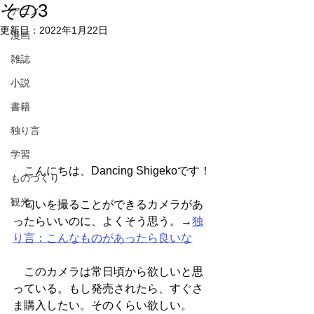
その3
アニメ
更新日：
2022年1月22日
漫画
雑誌
小説
書籍
独り言
学習
　こんにちは、Dancing Shigekoです！
ものづくり
観光
　匂いを撮ることができるカメラがあ
ったらいいのに、よくそう思う。→
独
り言：こんなものがあったら良いな
　このカメラは常日頃から欲しいと思
っている。もし発売されたら、すぐさ
ま購入したい。そのくらい欲しい。