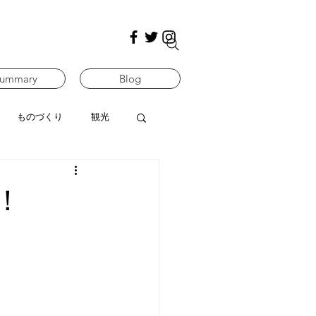
ummary
Blog
ものづくり
観光
！