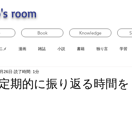
's room
e
Book
Knowledge
S
ニメ
漫画
雑誌
小説
書籍
独り言
学習
6月26日
読了時間: 1分
定期的に振り返る時間を