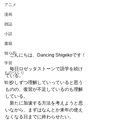
アニメ
漫画
雑誌
小説
書籍
独り言
　こんにちは、Dancing Shigekoです！
学習
　毎日ロゼッタストーンで語学を続け
ものづくり
ている。
　少しずつ理解していっていると思う
観光
ものの、復習が不足しているのも理解
している。
　新たに加速する方法を考えようと思
いながら、まずはなんとか来年の使え
なくなる日までに終わらせたい。