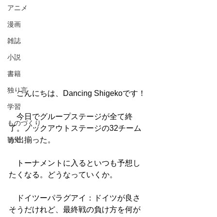
アニメ
漫画
雑誌
小説
書籍
独り言
　こんにちは、Dancing Shigekoです！
学習
　今日でグループステージが全て終
ものづくり
了。ノックアウトステージの32チーム
が出揃った。
観光
　トーナメントに入るといつも予想し
たくなる。どうなっていくか。
　ドイツーパラグアイ：ドイツが良さ
そうだけれど、最終戦の負け方を何が