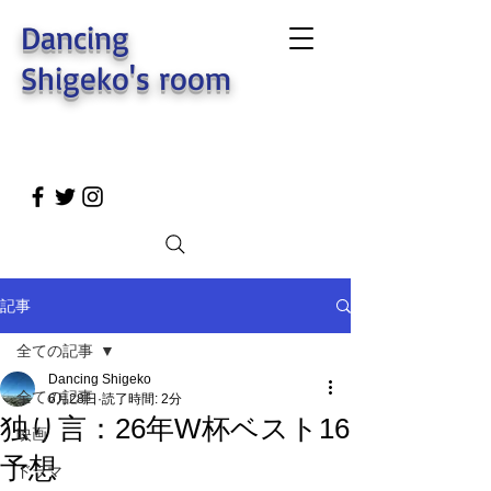
Dancing
Shigeko's room
記事
全ての記事
Dancing Shigeko
全ての記事
6月28日
読了時間: 2分
独り言：26年W杯ベスト16
映画
予想
ドラマ