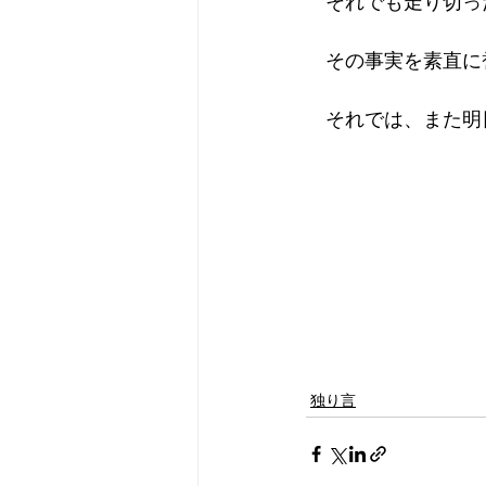
　それでも走り切っ
　その事実を素直に
　それでは、また明
独り言