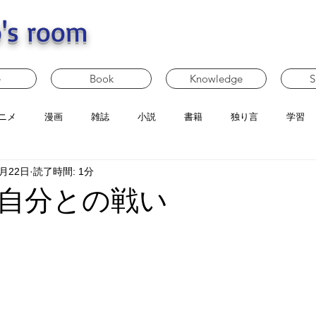
's room
e
Book
Knowledge
S
ニメ
漫画
雑誌
小説
書籍
独り言
学習
2月22日
読了時間: 1分
自分との戦い