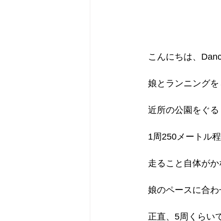
　こんにちは、Dancin
　娘とランニングを
　近所の公園をぐる
　1周250メートル
　走ること自体がか
　娘のペースに合わ
　正直、5周くらい