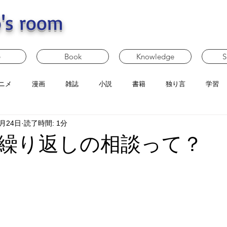
's room
e
Book
Knowledge
S
ニメ
漫画
雑誌
小説
書籍
独り言
学習
6月24日
読了時間: 1分
繰り返しの相談って？