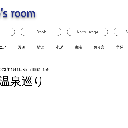
's room
e
Book
Knowledge
S
ニメ
漫画
雑誌
小説
書籍
独り言
学習
023年4月1日
読了時間: 1分
温泉巡り