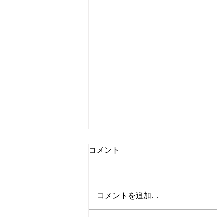
独り言：ペースを徐々に戻し
コメント
ていく
こんにちは、Dancing Shigekoで
す！ 今日から一気に加速、と
コメントを追加…
行きたいところだけれど、少し控
えめに。 夏休み中に済ませた