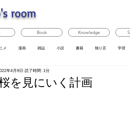
's room
e
Book
Knowledge
S
ニメ
漫画
雑誌
小説
書籍
独り言
学習
022年4月9日
読了時間: 1分
桜を見にいく計画