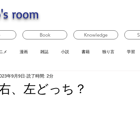
's room
e
Book
Knowledge
S
ニメ
漫画
雑誌
小説
書籍
独り言
学習
023年9月9日
読了時間: 2分
右、左どっち？