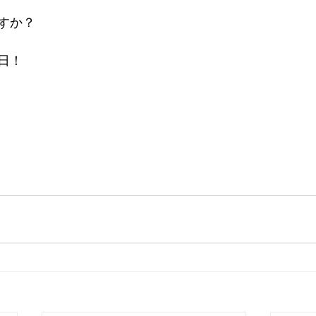
すか？
日！