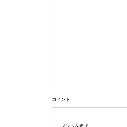
独り言：熱気が消えていくの
コメント
が早いこと
こんにちは、Dancing Shigekoで
す！ ワールドカップが終わっ
コメントを追加…