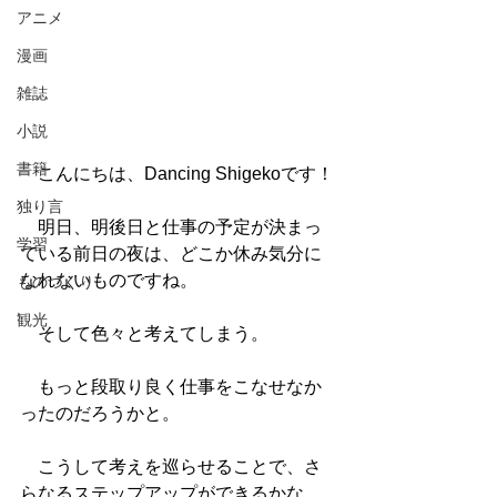
アニメ
漫画
雑誌
小説
書籍
　こんにちは、Dancing Shigekoです！
独り言
　明日、明後日と仕事の予定が決まっ
学習
ている前日の夜は、どこか休み気分に
なれないものですね。
ものづくり
観光
　そして色々と考えてしまう。
　もっと段取り良く仕事をこなせなか
ったのだろうかと。
　こうして考えを巡らせることで、さ
らなるステップアップができるかな。