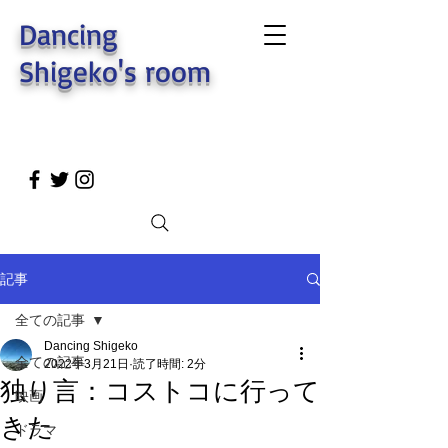
Dancing
Shigeko's room
記事
全ての記事
Dancing Shigeko
全ての記事
2022年3月21日
読了時間: 2分
独り言：コストコに行って
映画
きた
ドラマ