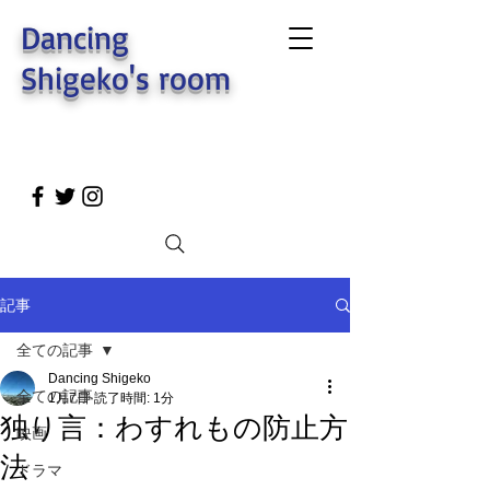
Dancing
Shigeko's room
記事
全ての記事
Dancing Shigeko
全ての記事
1月7日
読了時間: 1分
独り言：わすれもの防止方
映画
法
ドラマ