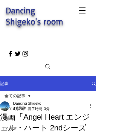
Dancing
Shigeko's room
記事
全ての記事
Dancing Shigeko
全ての記事
4月20日
読了時間: 3分
漫画『Angel Heart エンジ
映画
ェル・ハート 2ndシーズ
ドラマ