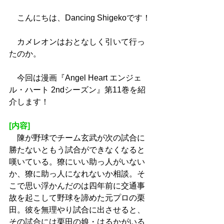
　こんにちは、Dancing Shigekoです！
　カメレオンはおとなしく引いて行っ
たのか。
　今回は漫画『Angel Heart エンジェ
ル・ハート 2ndシーズン』第11巻を紹
介します！
[内容]
　陳が野球でチーム玄武が次の試合に
勝たないともう試合ができなくなると
嘆いている。獠にいい助っ人がいない
か、獠に助っ人になれないか相談。そ
こで思い浮かんだのは四年前に交通事
故を起こして野球を諦めた元プロの栗
田。彼を無理やり試合に出させると、
その試合には栗田の娘・はるかがいる