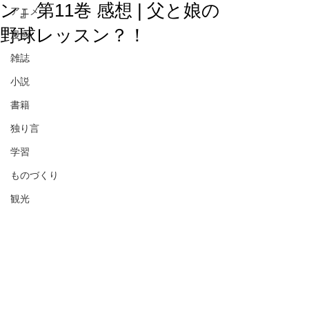
ン』第11巻 感想 | 父と娘の
アニメ
野球レッスン？！
漫画
雑誌
小説
書籍
独り言
学習
ものづくり
観光